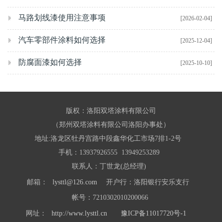
马路划线漆使用注意事项
[2026-02-04]
汽车零部件涂料如何选择
[2025-12-04]
防腐面漆如何选择
[2025-10-10]
版权：洛阳双塔涂料有限公司
（郑州双塔涂料有限公司洛阳办事处）
地址:洛龙区牡丹宫路中段鑫华化工市场7排1-2号
手机：13937926555
13949253289
联系人：丁世龙(总经理)
邮箱：
lysttl@126.com
开户行：洛阳银行安乐支行
帐号：7210302010200066
网址：
http://www.lysttl.cn
豫ICP备11017720号-1